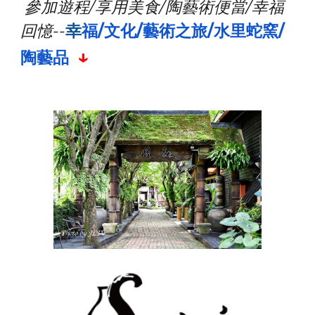
參加遊程/享用美食/陶藝術便當
/
幸福
回憶--
幸
福/文化/藝術之旅/水里蛇窯/
↓
陶藝
品