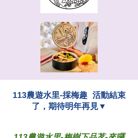
113農遊水里-
採梅趣 活動結束
了，期待明年再見▼
11
3
農遊水里-梅樹下品茗
-
來囉