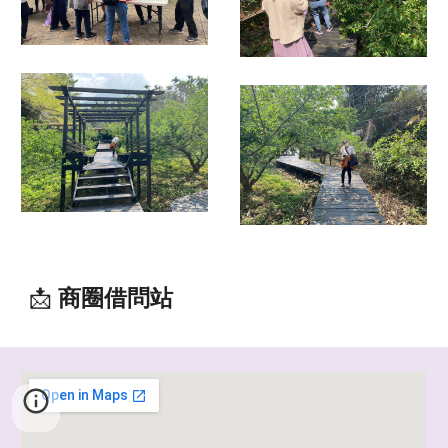
📩
商圈借問站