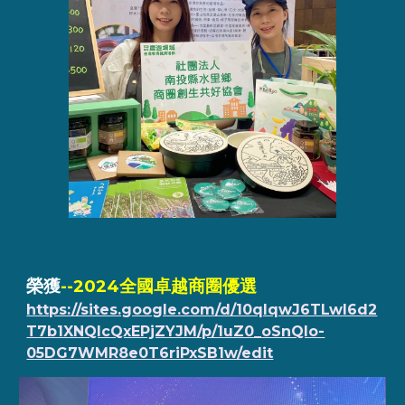
榮獲
--2024全國卓越商圈優選
https://sites.google.com/d/10qIqwJ6TLwI6d2
T7b1XNQIcQxEPjZYJM/p/1uZ0_oSnQIo-
05DG7WMR8e0T6riPxSB1w/edit