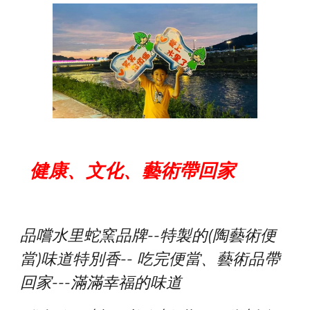
健康、文化、藝術帶回家
品嚐水里蛇窯品牌--特製的(
陶藝術便
當)味道特別香-- 吃完便當、藝術品帶
回家---滿滿幸福的味道