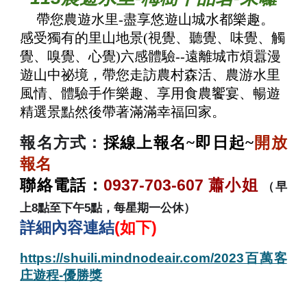
帶您農遊水里-
盡享悠遊山城水都樂趣。
感受獨有的里山地景(視覺、聽覺、味覺、觸
覺、嗅覺、心覺)六感體驗--遠離城市煩囂漫
遊山中祕境，帶您走訪農村森活、農游水里
風情、體驗手作樂趣、享用食農饗宴、暢遊
精選景點然後帶著滿滿幸福回家。
報名方式：
採線上報名
開放
~即日起~
報名
聯絡電話：
0937-703-607
蕭小姐
（早
上8點至下午5點，每星期一公休）
詳細內容連結
(如下)
https://shuili.mindnodeair.com/2023百萬客
庄遊程-優勝獎