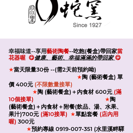
幸福味道--享用
藝術陶餐
--吃飽
(餐盒)帶回家
當
花器喔
😋
健康、藝術、幸福滿滿的帶回
家
😋
當天限量
30份 --
(需2天前預約呦)
★
陶 (藝術餐盒) 單
★
價 400元
(不限數量接單)
陶 (藝術餐盒)
＋內食材
60
0元
(
滿
★
10個接單)
陶
★
(藝術餐盒)＋內食材＋
附
餐(飲品、湯、水果、
果汁
)
70
0元
(
滿
10接
單)
單點套餐
(店內用
★
喔)
300元
預約專
線
0919-007-351 (水里溪畔驛
★