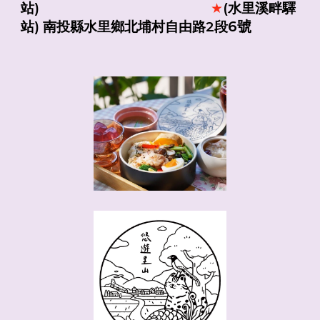
站)
(水里溪畔驛
★
6號
站) 南投縣水里鄉北埔村自由路2段