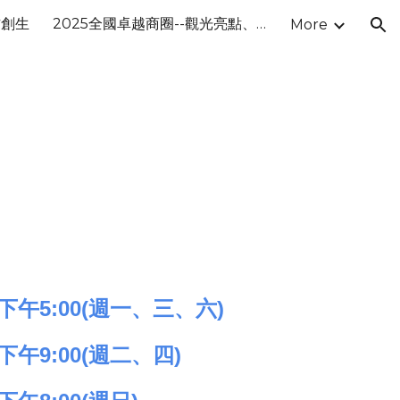
方創生
2025全國卓越商圈--觀光亮點、2024全國卓越商圈-優勝獎
More
ion
 下午5:
00(週一、三、六)
 下午
9
:00(週二、四)