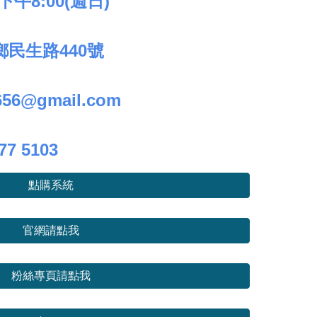
 下午
8
:00(
週日
)
民生路440號
656@gmail.com
277 5103
點購系統
官網請點我
粉絲專頁請點我