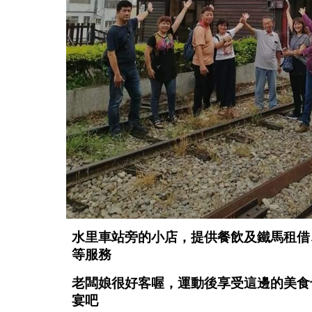
水里車站旁的小店，提供餐飲及鐵馬租借
等服務
老闆娘很好客喔，運動後享受這邊的美食
宴吧